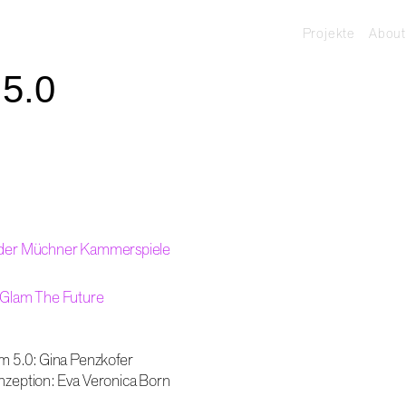
Projekte
About
 5.0
der Müchner Kammerspiele
Glam The Future
m 5.0: Gina Penzkofer
zeption: Eva Veronica Born