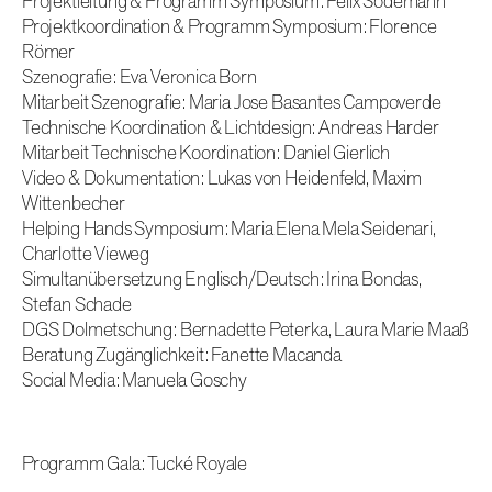
Projektleitung & Programm Symposium: Felix Sodemann
Projektkoordination & Programm Symposium: Florence
Römer
Szenografie: Eva Veronica Born
Mitarbeit Szenografie: Maria Jose Basantes Campoverde
Technische Koordination & Lichtdesign: Andreas Harder
Mitarbeit Technische Koordination: Daniel Gierlich
Video & Dokumentation: Lukas von Heidenfeld, Maxim
Wittenbecher
Helping Hands Symposium: Maria Elena Mela Seidenari,
Charlotte Vieweg
Simultanübersetzung Englisch/Deutsch: Irina Bondas,
Stefan Schade
DGS Dolmetschung: Bernadette Peterka, Laura Marie Maaß
Beratung Zugänglichkeit: Fanette Macanda
Social Media: Manuela Goschy
Programm Gala: Tucké Royale