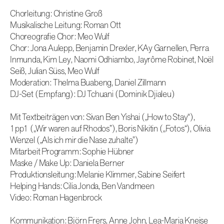
Chorleitung: Christine Groß
Musikalische Leitung: Roman Ott
Choreografie Chor: Meo Wulf
Chor: Jona Aulepp, Benjamin Drexler, KAy Garnellen, Perra
Inmunda, Kim Ley, Naomi Odhiambo, Jayrôme Robinet, Noël
Seiß, Julian Süss, Meo Wulf
Moderation: Thelma Buabeng, Daniel Zillmann
DJ-Set (Empfang): DJ Tchuani (Dominik Djialeu)
Mit Textbeiträgen von: Sivan Ben Yishai („How to Stay“),
1pp1 („Wir waren auf Rhodos”), Boris Nikitin („Fotos“), Olivia
Wenzel („Als ich mir die Nase zuhalte”)
Mitarbeit Programm: Sophie Hübner
Maske / Make Up: Daniela Berner
Produktionsleitung: Melanie Klimmer, Sabine Seifert
Helping Hands: Cilia Jonda, Ben Vandmeen
Video: Roman Hagenbrock
Kommunikation: Björn Frers, Anne John, Lea-Maria Kneise